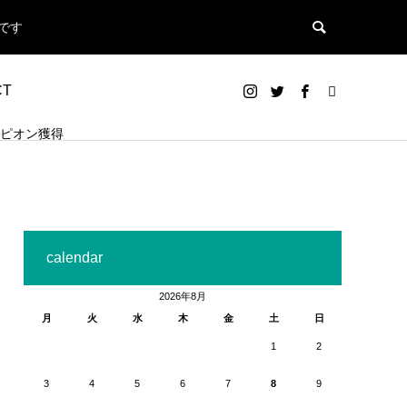
です
CT
ンピオン獲得
calendar
2026年8月
月
火
水
木
金
土
日
1
2
3
4
5
6
7
8
9