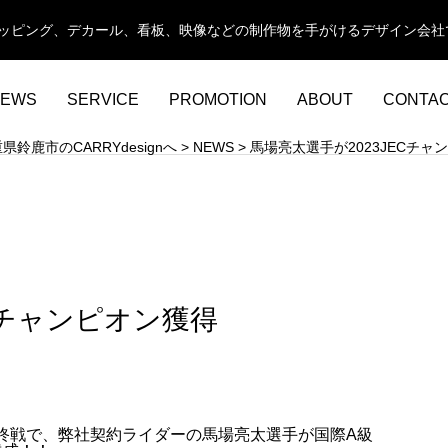
カーラッピング、デカール、看板、映像などの制作物を手がけるデザイン会社
EWS
SERVICE
PROMOTION
ABOUT
CONTA
鹿市のCARRYdesignへ
>
NEWS
>
馬場亮太選手が2023JECチャ
Cチャンピオン獲得
終戦で、弊社契約ライダーの馬場亮太選手が国際A級