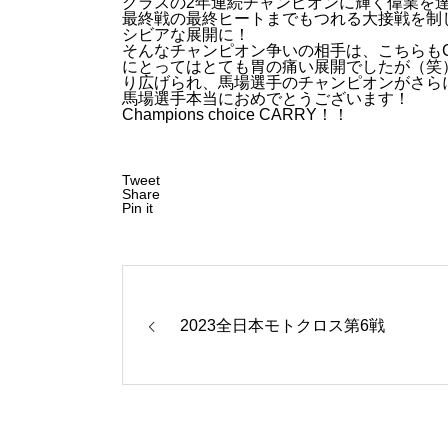
クラスの2年連続チャンピオンに輝く偉業を
最終戦の最終ヒートまでもつれる大接戦を制
シビアな展開に！
そんなチャンピオン争いの相手は、こちらもC
にとってはとても胃の痛い展開でしたが（笑
り広げられ、馬場選手のチャンピオンがさら
馬場選手本当におめでとうございます！
Champions choice CARRY！！
Tweet
Share
Pin it
2023全日本モトクロス第6戦