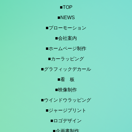
■TOP
■NEWS
■プローモーション
■会社案内
■ホームページ制作
■カーラッピング
■グラフィックデカール
■看 板
■映像制作
■ウインドウラッピング
■ジャージプリント
■ロゴデザイン
■企画書制作