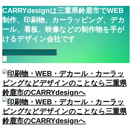
CARRYdesignは三重県鈴鹿市でWEB
制作、印刷物、カーラッピング、デカ
ール、看板、映像などの制作物を手が
けるデザイン会社です