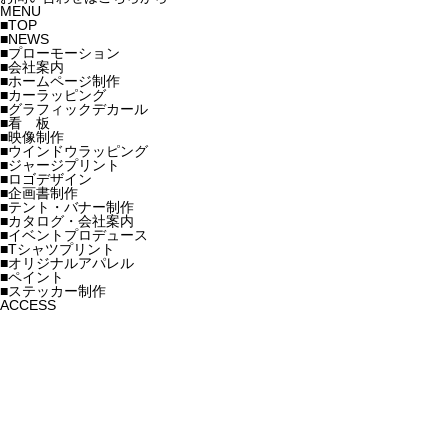
MENU
■TOP
■NEWS
■プローモーション
■会社案内
■ホームページ制作
■カーラッピング
■グラフィックデカール
■看 板
■映像制作
■ウインドウラッピング
■ジャージプリント
■ロゴデザイン
■企画書制作
■テント・バナー制作
■カタログ・会社案内
■イベントプロデュース
■Tシャツプリント
■オリジナルアパレル
■ペイント
■ステッカー制作
ACCESS