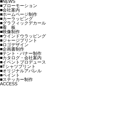
■NEWS
■プローモーション
■会社案内
■ホームページ制作
■カーラッピング
■グラフィックデカール
■看 板
■映像制作
■ウインドウラッピング
■ジャージプリント
■ロゴデザイン
■企画書制作
■テント・バナー制作
■カタログ・会社案内
■イベントプロデュース
■Tシャツプリント
■オリジナルアパレル
■ペイント
■ステッカー制作
ACCESS