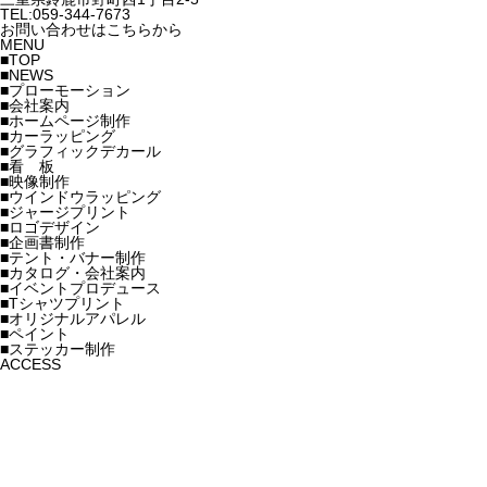
TEL:059-344-7673
お問い合わせはこちらから
MENU
■TOP
■NEWS
■プローモーション
■会社案内
■ホームページ制作
■カーラッピング
■グラフィックデカール
■看 板
■映像制作
■ウインドウラッピング
■ジャージプリント
■ロゴデザイン
■企画書制作
■テント・バナー制作
■カタログ・会社案内
■イベントプロデュース
■Tシャツプリント
■オリジナルアパレル
■ペイント
■ステッカー制作
ACCESS