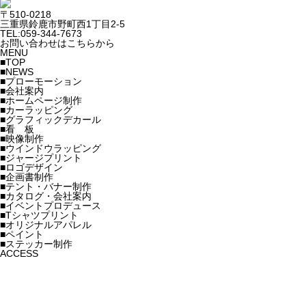
〒510-0218
三重県鈴鹿市野町西1丁目2-5
TEL:059-344-7673
お問い合わせはこちらから
MENU
■TOP
■NEWS
■プローモーション
■会社案内
■ホームページ制作
■カーラッピング
■グラフィックデカール
■看 板
■映像制作
■ウインドウラッピング
■ジャージプリント
■ロゴデザイン
■企画書制作
■テント・バナー制作
■カタログ・会社案内
■イベントプロデュース
■Tシャツプリント
■オリジナルアパレル
■ペイント
■ステッカー制作
ACCESS