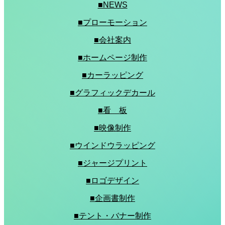
■NEWS
■プローモーション
■会社案内
■ホームページ制作
■カーラッピング
■グラフィックデカール
■看 板
■映像制作
■ウインドウラッピング
■ジャージプリント
■ロゴデザイン
■企画書制作
■テント・バナー制作