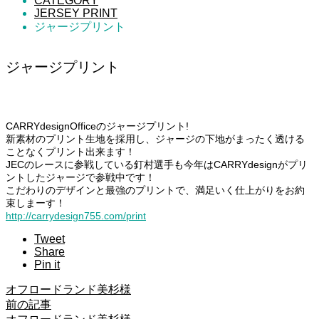
CATEGORY
JERSEY PRINT
ジャージプリント
ジャージプリント
CARRYdesignOfficeのジャージプリント!
新素材のプリント生地を採用し、ジャージの下地がまったく透ける
ことなくプリント出来ます！
JECのレースに参戦している釘村選手も今年はCARRYdesignがプリ
ントしたジャージで参戦中です！
こだわりのデザインと最強のプリントで、満足いく仕上がりをお約
束しまーす！
http://carrydesign755.com/print
Tweet
Share
Pin it
オフロードランド美杉様
前の記事