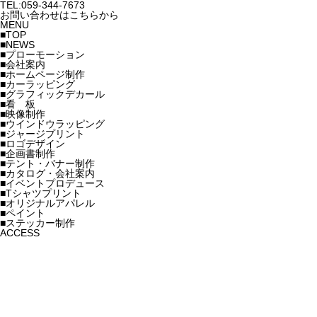
TEL:059-344-7673
お問い合わせはこちらから
MENU
■TOP
■NEWS
■プローモーション
■会社案内
■ホームページ制作
■カーラッピング
■グラフィックデカール
■看 板
■映像制作
■ウインドウラッピング
■ジャージプリント
■ロゴデザイン
■企画書制作
■テント・バナー制作
■カタログ・会社案内
■イベントプロデュース
■Tシャツプリント
■オリジナルアパレル
■ペイント
■ステッカー制作
ACCESS