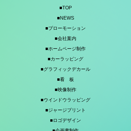
■TOP
■NEWS
■プローモーション
■会社案内
■ホームページ制作
■カーラッピング
■グラフィックデカール
■看 板
■映像制作
■ウインドウラッピング
■ジャージプリント
■ロゴデザイン
■企画書制作