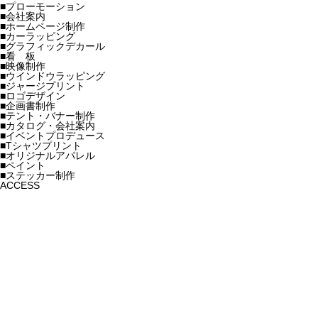
■プローモーション
■会社案内
■ホームページ制作
■カーラッピング
■グラフィックデカール
■看 板
■映像制作
■ウインドウラッピング
■ジャージプリント
■ロゴデザイン
■企画書制作
■テント・バナー制作
■カタログ・会社案内
■イベントプロデュース
■Tシャツプリント
■オリジナルアパレル
■ペイント
■ステッカー制作
ACCESS