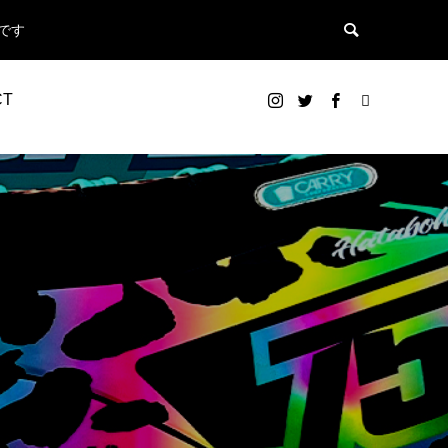
です
CT