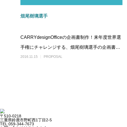
畑尾樹璃選手
CARRYdesignOfficeの企画書制作！来年度世界選
手権にチャレンジする、畑尾樹璃選手の企画書を
制作させていただき
2016.11.15
PROPOSAL
〒510-0218
三重県鈴鹿市野町西1丁目2-5
TEL:059-344-7673