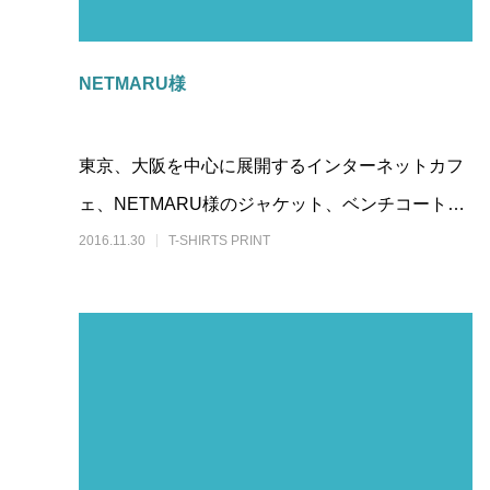
NETMARU様
東京、大阪を中心に展開するインターネットカフ
ェ、NETMARU様のジャケット、ベンチコートの
プリントをCARRYdesignOff
2016.11.30
T-SHIRTS PRINT