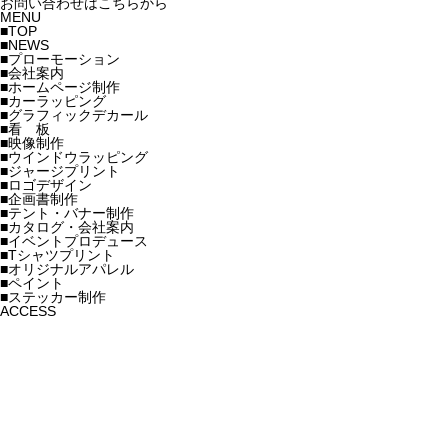
お問い合わせはこちらから
MENU
■TOP
■NEWS
■プローモーション
■会社案内
■ホームページ制作
■カーラッピング
■グラフィックデカール
■看 板
■映像制作
■ウインドウラッピング
■ジャージプリント
■ロゴデザイン
■企画書制作
■テント・バナー制作
■カタログ・会社案内
■イベントプロデュース
■Tシャツプリント
■オリジナルアパレル
■ペイント
■ステッカー制作
ACCESS