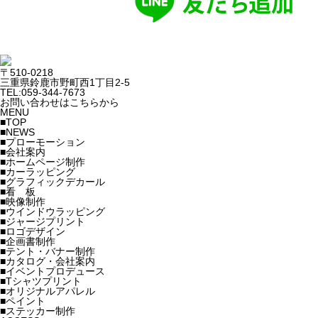
〒510-0218
三重県鈴鹿市野町西1丁目2-5
TEL:059-344-7673
お問い合わせはこちらから
MENU
■TOP
■NEWS
■プローモーション
■会社案内
■ホームページ制作
■カーラッピング
■グラフィックデカール
■看 板
■映像制作
■ウインドウラッピング
■ジャージプリント
■ロゴデザイン
■企画書制作
■テント・バナー制作
■カタログ・会社案内
■イベントプロデュース
■Tシャツプリント
■オリジナルアパレル
■ペイント
■ステッカー制作